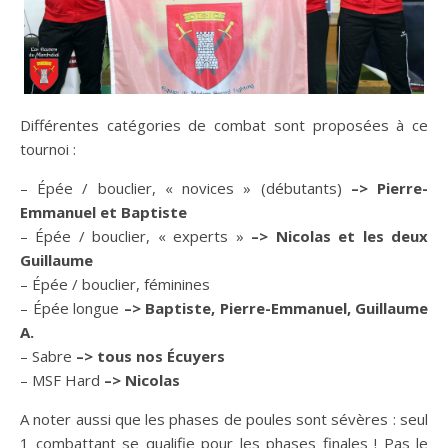
Différentes catégories de combat sont proposées à ce
tournoi :
– Épée / bouclier, « novices » (débutants)
–> Pierre-
Emmanuel et Baptiste
– Épée / bouclier, « experts »
–> Nicolas et les deux
Guillaume
– Épée / bouclier, féminines
– Épée longue
–> Baptiste, Pierre-Emmanuel, Guillaume
A.
– Sabre
–> tous nos Écuyers
– MSF Hard
–> Nicolas
A noter aussi que les phases de poules sont sévères : seul
1 combattant se qualifie pour les phases finales ! Pas le