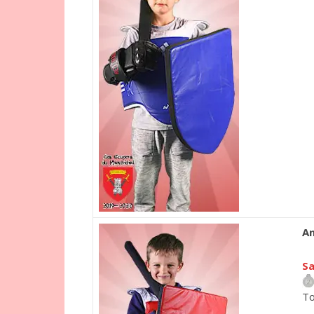
An
Sa
To