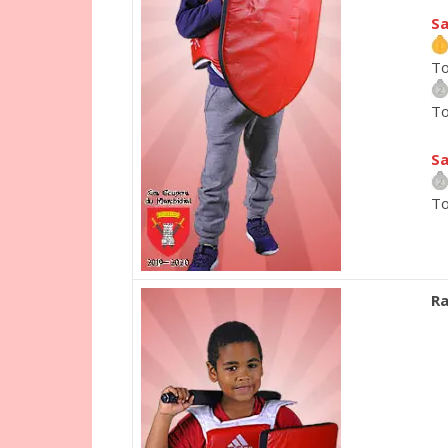
Sa
To
To
Sa
To
R