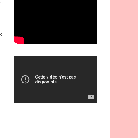
us
ge